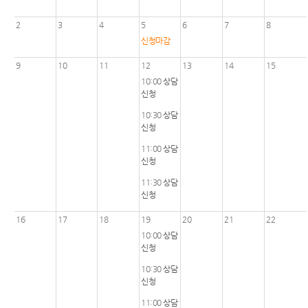
센
등기국
정보공
민사조
2
3
4
5
6
7
8
개
정안내
청사안
터)
신청마감
내
온라인
소송구
9
방청신
10
11
12
13
14
15
조절차
찾아오
청
10:00
상담
안내
시는길
신청
생활속
보안검
10:30
상담
의 계약
색
신청
서
11:00
상담
서울동
법률용
신청
부지방
어안내
법원조
11:30
상담
정센터
신청
재판기
록열람
16
17
18
19
20
21
22
복사예
10:00
상담
약
신청
10:30
상담
신청
11:00
상담