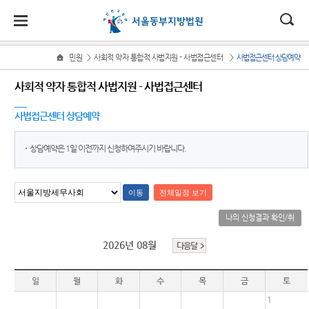
대
소
나
>
>
민원
사회적 약자 통합적 사법지원 - 사법접근센터
사법접근센터 상담예약
Home
법
한
송
홀
법원
소식
민원
정보
소통
사회적 약자 통합적 사법지원 - 사법접근센터
원
소개
소
민
안
로
소
새소식
사회적
사건검
법원에
식
사법접근센터 상담예약
개
법원장
약자 통
색
바란다
민
국
내
소
우리법
인사말
합적 사
원
원 주요
판결서
부조리
법
정
상담예약은 1일 이전까지 신청하여주시기 바랍니다.
법
마
송
연혁
판결
사본 제
신고센
지원 -
보
공신청
터
소
원
당
사법접
조직 및
포토뉴
통
근센터
전화번
스
칭찬합
(구
호
판결서
니다
민원안
나의 신청결과 확인/취
법원게
인터넷
전
내
재판개
시판
증인지
소
열람
2026년 08월
다음달
정 및 법
원관 제
자
자주묻
E-mail
정안내
도
는질문
Club
민
각급법
일
월
화
수
목
금
토
관할구
법원견
유관기
원안내
원
역
학
1
관안내