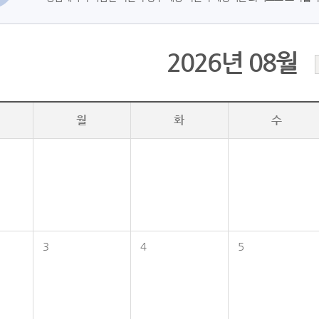
2026년 08월
월
화
수
3
4
5