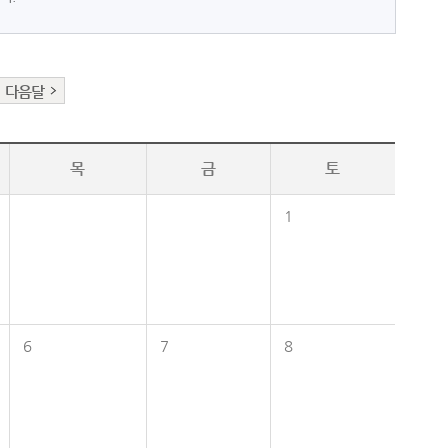
다음달
목
금
토
1
6
7
8