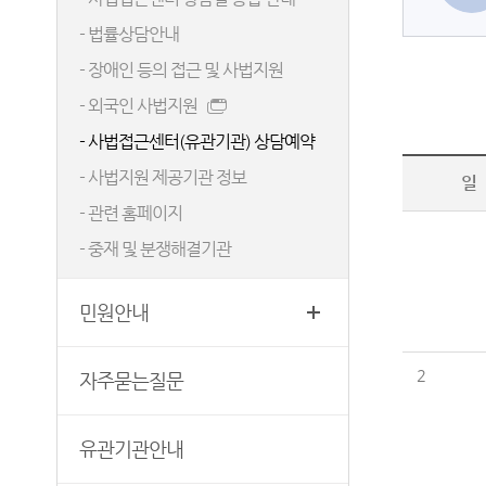
찾아오시는길
법률용어안내
- 법률상담안내
보안검색
- 장애인 등의 접근 및 사법지원
재판기록열람복사예약
서울동부지방법원조정센터
- 외국인 사법지원
- 사법접근센터(유관기관) 상담예약
- 사법지원 제공기관 정보
일
- 관련 홈페이지
- 중재 및 분쟁해결기관
민원안내
2
자주묻는질문
유관기관안내