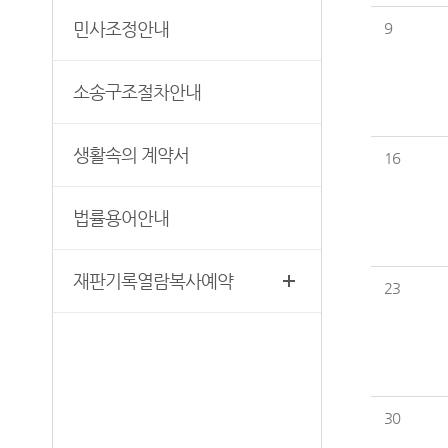
민사조정안내
9
소송구조절차안내
생활속의 계약서
16
법률용어안내
재판기록열람복사예약
23
30