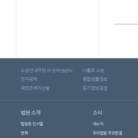
소송안내마당
나홀로 소송
(구 전자민원센터)
전자공탁
종합법률정보
재판조력자선발
등기정보광장
법원 소개
소식
법원장 인사말
새소식
연혁
우리법원 주요판결