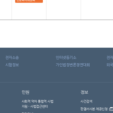
전자소송
인터넷등기소
전
시험정보
가인법정변론경연대회
외국
민원
정보
사회적 약자 통합적 사법
사건검색
지원 - 사법접근센터
판결서사본 제공신청