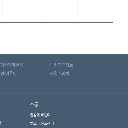
자가족관계등록
법원경매정보
인·이주민
양형위원회
소통
법원에 바란다
부조리 신고센터