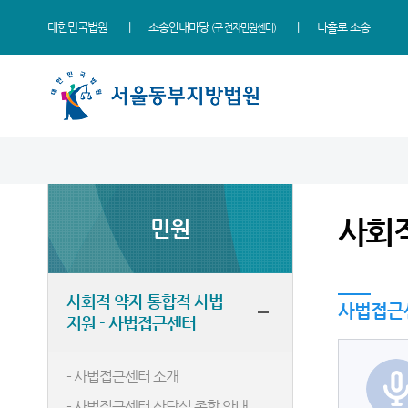
대한민국법원
소송안내마당
나홀로 소송
(구 전자민원센터)
법원 소개
소식
민원
정보
소통
법원장 인사말
새소식
사회적 약자 통합적 사법
사건검색
법원에 바란다
지원 - 사법접근센터
사회적
민원
연혁
우리법원 주요판결
판결서사본 제공신청
부조리 신고센터
민원안내
조직 및 전화번호
포토뉴스
판결서 인터넷열람
칭찬합니다
자주묻는질문
재판개정 및 법정안내
법원게시판
각급법원안내
증인지원관 제도
사회적 약자 통합적 사법
유관기관안내
사법접근
지원 - 사법접근센터
관할구역
E-mail Club
법원견학
민사조정안내
등기국
정보공개
소송구조절차안내
- 사법접근센터 소개
청사안내
온라인 방청신청
생활속의 계약서
- 사법접근센터 상담실 종합 안내