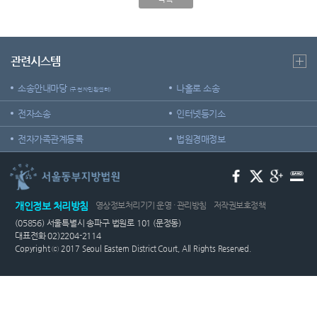
센
등기국
정보공
민사조
개
정안내
청사안
터)
내
온라인
소송구
관련시스템
방청신
조절차
찾아오
청
안내
소송안내마당
나홀로 소송
(구 전자민원센터)
시는길
생활속
전자소송
인터넷등기소
보안검
의 계약
색
서
전자가족관계등록
법원경매정보
서울동
법률용
부지방
어안내
법원조
정센터
재판기
개인정보 처리방침
영상정보처리기기 운영 · 관리방침
저작권보호정책
록열람
(05856) 서울특별시 송파구 법원로 101 (문정동)
복사예
대표전화 02)2204-2114
약
Copyright ⓒ 2017 Seoul Eastern District Court, All Rights Reserved.