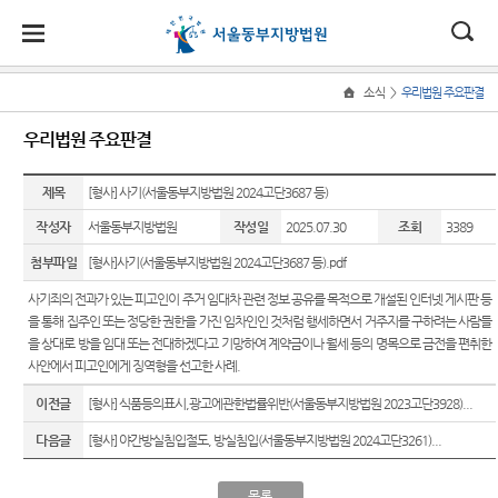
대
소
나
>
소식
우리법원 주요판결
Home
법
한
송
홀
법원
소식
민원
정보
소통
우리법원 주요판결
원
소개
소
민
안
로
소
새소식
사회적
사건검
법원에
식
개
제목
법원장
약자 통
색
바란다
[형사] 사기(서울동부지방법원 2024고단3687 등)
민
국
내
소
우리법
인사말
합적 사
원
작성자
서울동부지방법원
작성일
2025.07.30
조회
3389
원 주요
판결서
부조리
법
정
법
마
송
연혁
판결
사본 제
신고센
지원 -
보
첨부파일
[형사]사기(서울동부지방법원 2024고단3687 등).pdf
공신청
터
소
원
당
사법접
조직 및
포토뉴
사기죄의 전과가 있는 피고인이 주거 임대차 관련 정보 공유를 목적으로 개설된 인터넷 게시판 등
통
근센터
전화번
스
칭찬합
(구
을 통해 집주인 또는 정당한 권한을 가진 임차인인 것처럼 행세하면서 거주지를 구하려는 사람들
호
판결서
니다
민원안
을 상대로 방을 임대 또는 전대하겠다고 기망하여 계약금이나 월세 등의 명목으로 금전을 편취한
법원게
인터넷
전
내
사안에서 피고인에게 징역형을 선고한 사례
.
재판개
시판
증인지
열람
정 및 법
원관 제
자
이전글
자주묻
[형사] 식품등의표시,광고에관한법률위반(서울동부지방법원 2023고단3928)...
E-mail
정안내
도
는질문
Club
민
다음글
[형사] 야간방실침입절도, 방실침입(서울동부지방법원 2024고단3261)...
각급법
관할구
법원견
유관기
원안내
원
역
학
관안내
목록